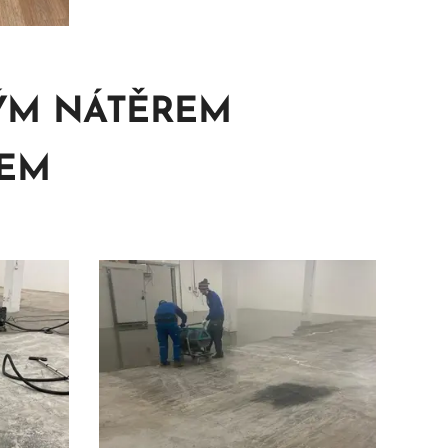
ÝM NÁTĚREM
TEM