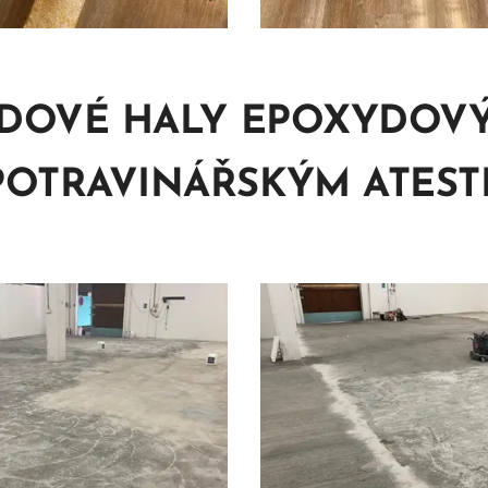
ADOVÉ HALY EPOXYDOV
POTRAVINÁŘSKÝM ATES